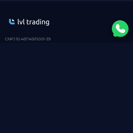
CNPJ 10.467.149/0001-39
Rua Claudio Soares nº 72,
Conjunto 811 - Pinheiros | São Paulo - SP
PRODUTOS
Planos B3
LVL Funding
EMPRESA
Área do Trader