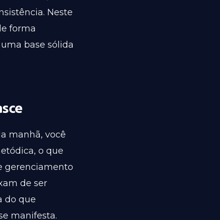
sistência. Neste
de forma
 uma base sólida
asce
la manhã, você
metódica, o que
de gerenciamento
xam de ser
ia do que
se manifesta.