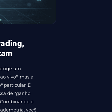
rading,
rtam
 exige um
ao vivo", mas a
" particular. É
sa de "ganho
e. Combinando o
rademetria, você