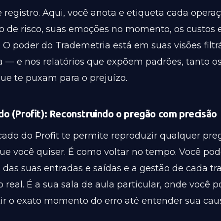
e registro. Aqui, você anota e etiqueta cada operaç
ão de risco, suas emoções no momento, os custos e
o. O poder do Trademetria está em suas visões filtr
ia — e nos relatórios que expõem padrões, tanto o
que te puxam para o prejuízo.
o (Profit): Reconstruindo o pregão com precisão
ado do Profit te permite reproduzir qualquer pre
e você quiser. É como voltar no tempo. Você pode
g das suas entradas e saídas e a gestão de cada tr
real. É a sua sala de aula particular, onde você 
tir o exato momento do erro até entender sua caus