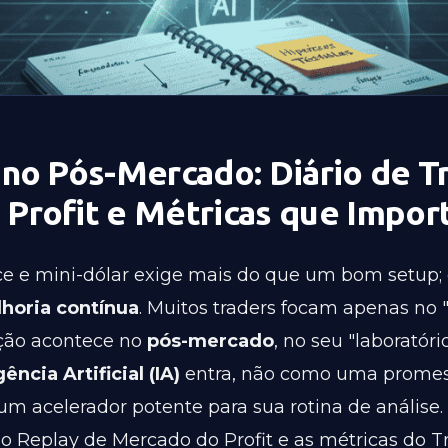
 no Pós-Mercado: Diário de T
 Profit e Métricas que Impo
ce e mini-dólar exige mais do que um bom setup;
horia contínua
. Muitos traders focam apenas no "
ução acontece no
pós-mercado
, no seu "laboratório
gência Artificial (IA)
entra, não como uma promes
 um acelerador potente para sua rotina de anális
 o Replay de Mercado do Profit e as métricas do T