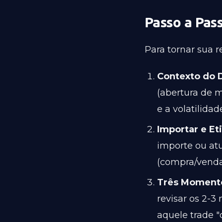
Passo a Pas
Para tornar sua re
Contexto do D
(abertura de m
e a volatilida
Importar e Et
importe ou atu
(compra/venda
Três Momento
revisar os 2-3
aquele trade "