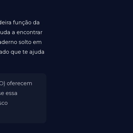
deira função da
ajuda a encontrar
aderno solto em
nado que te ajuda
O) oferecem
e essa
sco