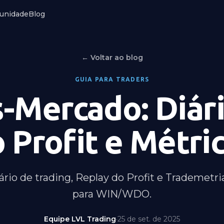
unidade
Blog
← Voltar ao blog
GUIA PARA TRADERS
s-Mercado: Diári
 Profit e Métri
rio de trading, Replay do Profit e Trademetri
para WIN/WDO.
Equipe LVL Trading
·
25 de set. de 2025