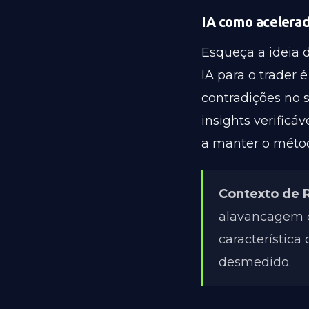
IA como acelerado
Esqueça a ideia d
IA para o trader 
contradições no 
insights verificá
a manter o métod
Contexto de R
alavancagem c
característica
desmedido.