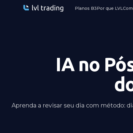
Planos B3
Por que LVL
Com
IA no Pó
do
Aprenda a revisar seu dia com método: diá