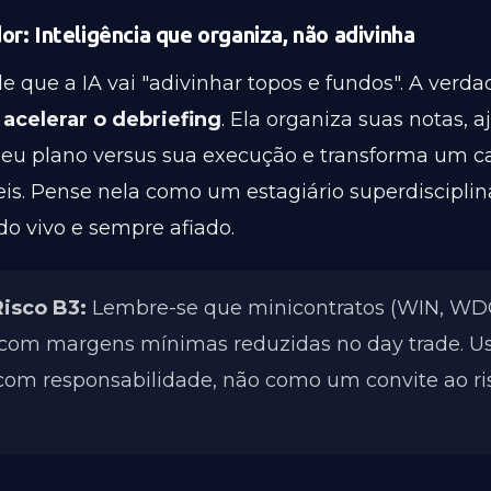
r: Inteligência que organiza, não adivinha
e que a IA vai "adivinhar topos e fundos". A verda
é
acelerar o debriefing
. Ela organiza suas notas, 
seu plano versus sua execução e transforma um c
veis. Pense nela como um estagiário superdiscipli
o vivo e sempre afiado.
isco B3:
Lembre-se que minicontratos (WIN, WD
om margens mínimas reduzidas no day trade. Us
 com responsabilidade, não como um convite ao ri