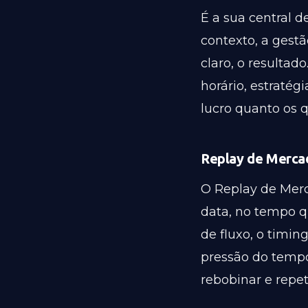
É a sua central d
contexto, a gest
claro, o resultad
horário, estratég
lucro quanto os 
Replay de Mercad
O Replay de Merc
data, no tempo qu
de fluxo, o timin
pressão do tempo 
rebobinar e repe