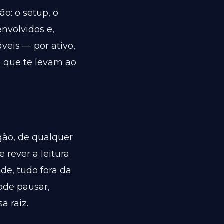
ão: o setup, o
nvolvidos e,
áveis — por ativo,
s que te levam ao
gão, de qualquer
 rever a leitura
ade, tudo fora da
pode pausar,
a raiz.